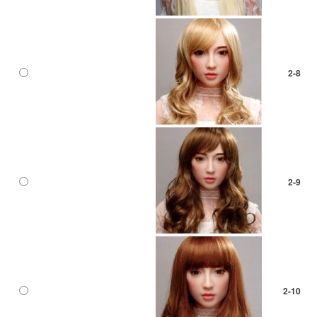
2-8
2-9
2-10