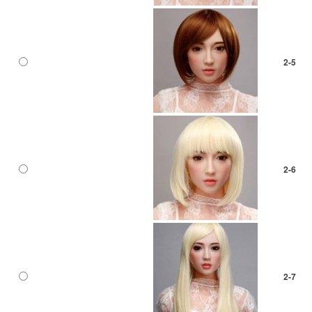
2-5
2-6
2-7