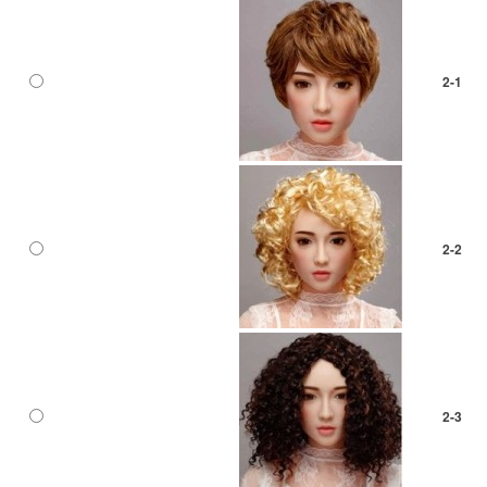
2-1
2-2
2-3