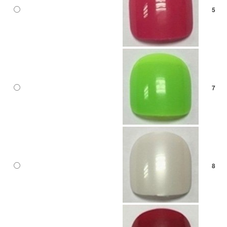
5
7
8