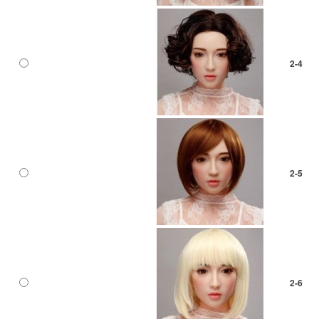
2-4
2-5
2-6