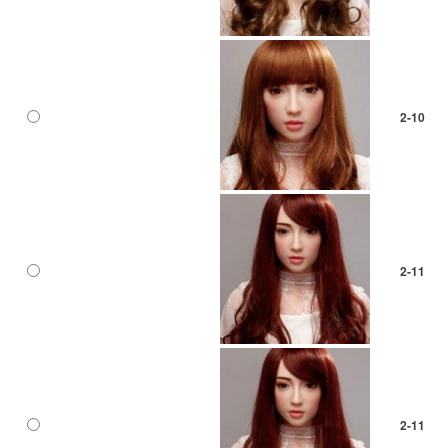
2-10
2-11
2-11