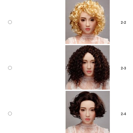
2-2
2-3
2-4