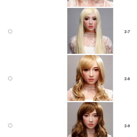
2-7
2-8
2-9