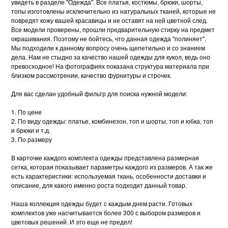
увидеть в разделе "Одежда". Все платья, костюмы, брюки, шорты,
топы изготовлены исключительно из натуральных тканей, которые не
повредят кожу вашей красавицы и не оставят на ней цветной след.
Все модели проверены, прошли предварительную стирку на предмет
окрашивания. Поэтому не бойтесь, что данная одежда "полиняет".
Мы подходили к данному вопросу очень щепетильно и со знанием
дела. Нам не стыдно за качество нашей одежды для кукол, ведь оно
превосходное! На фотографиях показана структура материала при
близком рассмотрении, качество фурнитуры и строчек.
Для вас сделан удобный фильтр для поиска нужной модели:
1. По цене
2. По виду одежды: платье, комбинезон, топ и шорты, топ и юбка, топ
и брюки и т.д.
3. По размеру
В карточке каждого комплекта одежды представлена размерная
сетка, которая показывает параметры каждого из размеров. А так же
есть характеристики: используемая ткань, особенности доставки и
описание, для какого именно роста подходит данный товар.
Наша коллекция одежды будет с каждым днем расти. Готовых
комплектов уже насчитывается более 300 с выбором размеров и
цветовых решений. И это еще не предел!