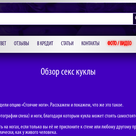
ВЕТ
ОТЗЫВЫ
В КРЕДИТ
СТАТЬИ
КОНТАКТЫ
ФОТО / ВИДЕО
Обзор секс куклы
ели опцию «Стоячие ноги». Расскажем и покажем, что же это такое.
отографии слева) и ноги, благодаря которым кукла может стоять самостоят
 на ногах, если только вы её не прислоните к стене или любому другому п
ически, как у живого человека.