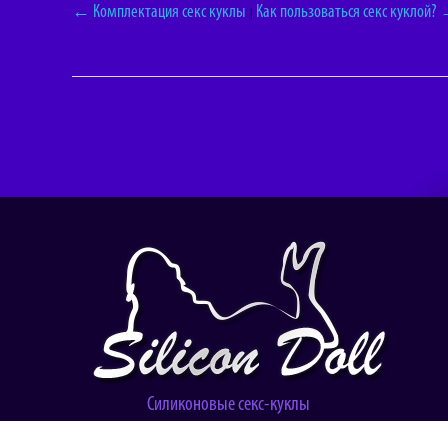
← Комплектация секс куклы
Как пользоваться секс куклой?
|
Силиконовые секс-куклы