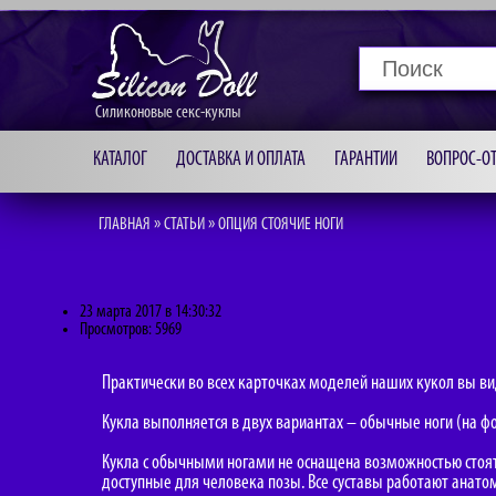
Силиконовые секс-куклы
КАТАЛОГ
ДОСТАВКА И ОПЛАТА
ГАРАНТИИ
ВОПРОС-ОТ
»
»
ГЛАВНАЯ
СТАТЬИ
ОПЦИЯ СТОЯЧИЕ НОГИ
23 марта 2017 в 14:30:32
Просмотров: 5969
Практически во всех карточках моделей наших кукол вы вид
Кукла выполняется в двух вариантах – обычные ноги (на ф
Кукла с обычными ногами не оснащена возможностью стоять
доступные для человека позы. Все суставы работают анатом