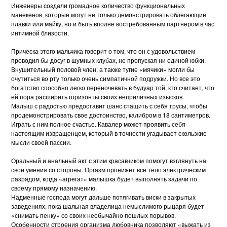
Инженеры создали громадное количество функциональных
манекенов, которые могут не только демонстрировать облегающие
плавки или майку, но и быть вполне востребованным партнером в час
интимной близости.
Прическа этого мальчика говорит о том, что он с удовольствием
проводил бы досуг в шумных клубах, не пропуская ни единой юбки.
Внушительный половой член, а также тугие «мячики» могли бы
очутиться во рту только очень симпатичной подружки. Но все это
богатство способно легко переночевать в будуар той, кто считает, что
ей пора расширить горизонты своих неприличных изысков.
Малыш с радостью предоставит шанс стащить с себя трусы, чтобы
продемонстрировать свое достоинство, калибром в 18 сантиметров.
Играть с ним полное счастье. Кавалер может проявить себя
настоящим извращенцем, который в точности угадывает скользкие
мысли своей пассии.
Оральный и анальный акт с этим красавчиком помогут взглянуть на
свои умения со стороны. Оргазм пронижет все тело электрическим
разрядом, когда «агрегат» малышка будет выполнять задачи по
своему прямому назначению.
Надменные господа могут дальше потягивать виски в закрытых
заведениях, пока шальная владелица немыслимого рыцаря будет
«снимать пенку» со своих необычайно пошлых порывов.
Особенности строения организма любовника позволяют «выжать из