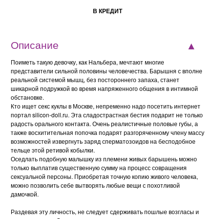
В КРЕДИТ
Описание
Поиметь такую девочку, как Нальбера, мечтают многие
представители сильной половины человечества. Барышня с вполне
реальной системой мышц, без постороннего запаха, станет
шикарной подружкой во время напряженного общения в интимной
обстановке.
Кто ищет секс куклы в Москве, непременно надо посетить интернет
портал silicon-doll.ru. Эта сладострастная бестия подарит не только
радость орального контакта. Очень реалистичные половые губы, а
также восхитительная попочка подарят разгоряченному члену массу
возможностей извергнуть заряд сперматозоидов на бесподобное
тельце этой ретивой кобылки.
Оседлать подобную малышку из племени живых барышень можно
только выплатив существенную сумму на процесс совращения
сексуальной персоны. Приобретая точную копию живого человека,
можно позволить себе вытворять любые вещи с похотливой
дамочкой.
Раздевая эту личность, не следует сдерживать пошлые возгласы и