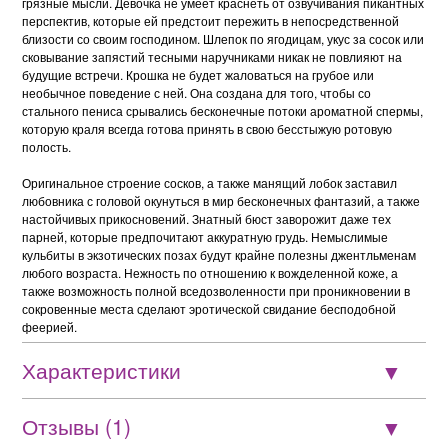
грязные мысли. Девочка не умеет краснеть от озвучивания пикантных
перспектив, которые ей предстоит пережить в непосредственной
близости со своим господином. Шлепок по ягодицам, укус за сосок или
сковывание запястий тесными наручниками никак не повлияют на
будущие встречи. Крошка не будет жаловаться на грубое или
необычное поведение с ней. Она создана для того, чтобы со
стального пениса срывались бесконечные потоки ароматной спермы,
которую краля всегда готова принять в свою бесстыжую ротовую
полость.
Оригинальное строение сосков, а также манящий лобок заставил
любовника с головой окунуться в мир бесконечных фантазий, а также
настойчивых прикосновений. Знатный бюст заворожит даже тех
парней, которые предпочитают аккуратную грудь. Немыслимые
кульбиты в экзотических позах будут крайне полезны джентльменам
любого возраста. Нежность по отношению к вожделенной коже, а
также возможность полной вседозволенности при проникновении в
сокровенные места сделают эротической свидание бесподобной
феерией.
Характеристики
Отзывы (1)