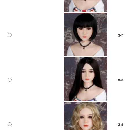
3-7
3-8
3-9