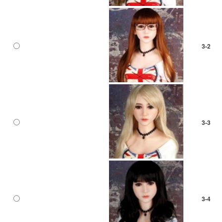
3-2
3-3
3-4