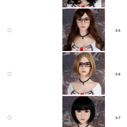
3-5
3-6
3-7