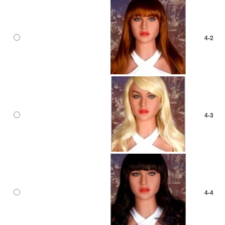
4-2
4-3
4-4