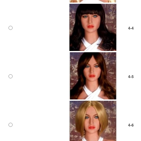
4-4
4-5
4-6