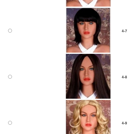
4-7
4-8
4-9