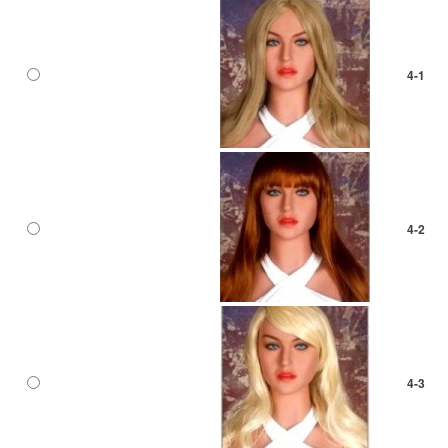
4-1
4-2
4-3