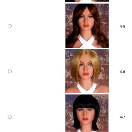
4-5
4-6
4-7