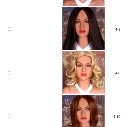
4-8
4-9
4-10