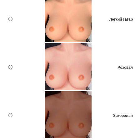
Легкий загар
Розовая
Загорелая