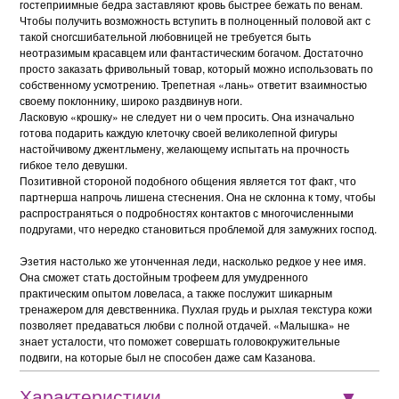
гостеприимные бедра заставляют кровь быстрее бежать по венам.
Чтобы получить возможность вступить в полноценный половой акт с
такой сногсшибательной любовницей не требуется быть
неотразимым красавцем или фантастическим богачом. Достаточно
просто заказать фривольный товар, который можно использовать по
собственному усмотрению. Трепетная «лань» ответит взаимностью
своему поклоннику, широко раздвинув ноги.
Ласковую «крошку» не следует ни о чем просить. Она изначально
готова подарить каждую клеточку своей великолепной фигуры
настойчивому джентльмену, желающему испытать на прочность
гибкое тело девушки.
Позитивной стороной подобного общения является тот факт, что
партнерша напрочь лишена стеснения. Она не склонна к тому, чтобы
распространяться о подробностях контактов с многочисленными
подругами, что нередко становиться проблемой для замужних господ.
Эзетия настолько же утонченная леди, насколько редкое у нее имя.
Она сможет стать достойным трофеем для умудренного
практическим опытом ловеласа, а также послужит шикарным
тренажером для девственника. Пухлая грудь и рыхлая текстура кожи
позволяет предаваться любви с полной отдачей. «Малышка» не
знает усталости, что поможет совершать головокружительные
подвиги, на которые был не способен даже сам Казанова.
Характеристики