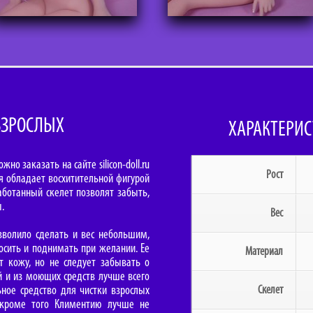
ВЗРОСЛЫХ
ХАРАКТЕРИС
о заказать на сайте silicon-doll.ru
Рост
я обладает восхитительной фигурой
ботанный скелет позволят забыть,
.
Вес
озволило сделать и вес небольшим,
носить и поднимать при желании. Ее
Материал
 кожу, но не следует забывать о
й и из моющих средств лучше всего
ное средство для чистки взрослых
Скелет
, кроме того Климентию лучше не