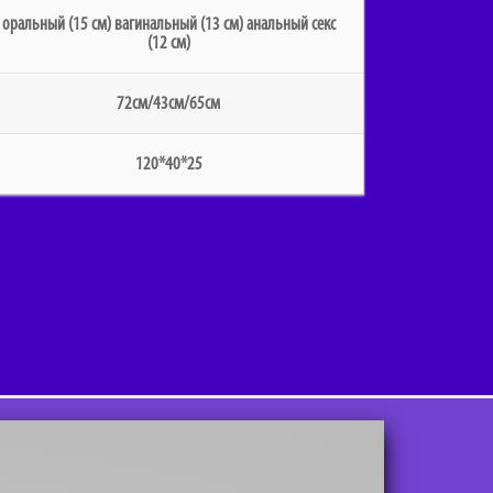
оральный (15 см) вагинальный (13 см) анальный секс
(12 см)
72см/43см/65см
120*40*25