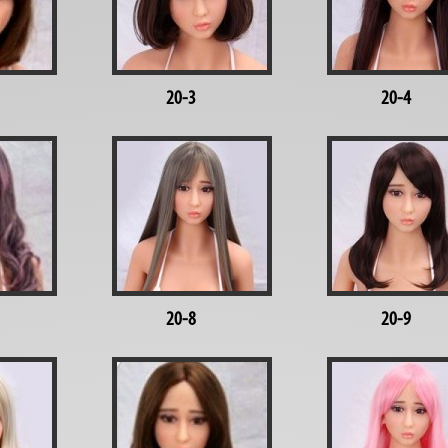
20-3
20-4
20-8
20-9