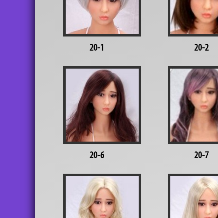
20-1
20-2
20-6
20-7