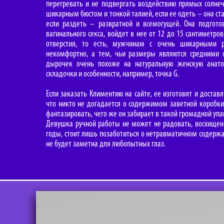
перегревать и не подвергать воздействию прямых солне
шикарным бюстом и тонкой талией, если ее одеть – она ста
если раздеть – развратной и всемогущей. Она подгото
вагинального секса, войдет в нее от 12 до 15 сантиметров
отверстия, то есть, мужчинам с очень шикарными 
некомфортно, а тем, чьи размеры являются средними о
дырочек очень похоже на натуральную женскую анато
складочки и особенности, например, точка G.
Если заказать Климентию на сайте, ее изготовят и доставя
что никто не догадается о содержимом заветной коробк
фантазировать, чего же он забирает в такой громадной упа
Девушка ручной работы не может не радовать, восхищени
годы, стоит лишь позаботиться о нетравматичном содержа
не будет заметна для любопытных глаз.