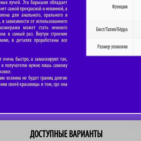
чных лучей. Эта барышня обладает
Функции
нет самой прекрасной и невинной, а
влена для анального, орального и
, в зависимости от использованного
размерами может стать немного
Бюст/Талия/Бёдра
на в самый раз. Внутри строение
мию, в деталях проработаны все
Размер упаковки
т очень быстро, а замаскируют так,
и и получателю нужно лишь самому
ковке.
ю хозяина не будет границ долгие
нии своей красавицы и том, где она
ДОСТУПНЫЕ ВАРИАНТЫ