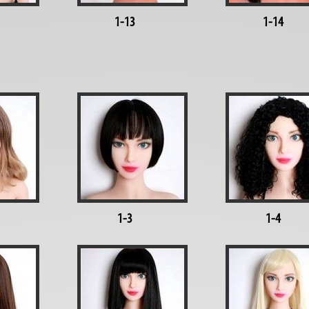
1-13
1-14
1-3
1-4