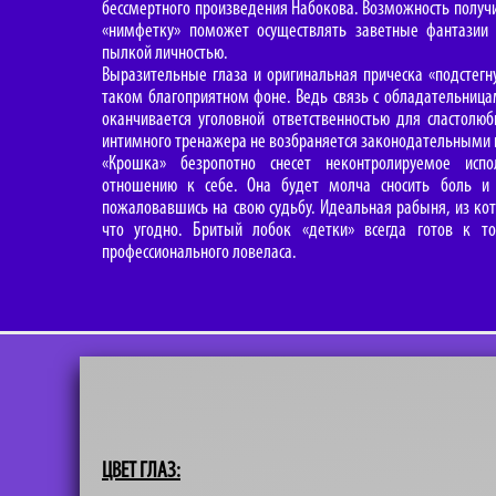
бессмертного произведения Набокова. Возможность получ
«нимфетку» поможет осуществлять заветные фантазии 
пылкой личностью.
Выразительные глаза и оригинальная прическа «подстегну
таком благоприятном фоне. Ведь связь с обладательница
оканчивается уголовной ответственностью для сластолюб
интимного тренажера не возбраняется законодательными
«Крошка» безропотно снесет неконтролируемое испо
отношению к себе. Она будет молча сносить боль и 
пожаловавшись на свою судьбу. Идеальная рабыня, из ко
что угодно. Бритый лобок «детки» всегда готов к т
профессионального ловеласа.
ЦВЕТ ГЛАЗ: