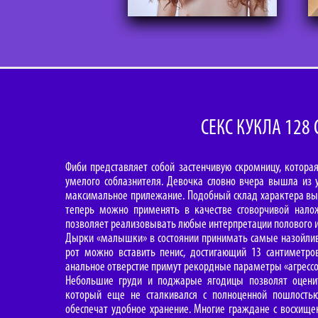
СЕКС КУКЛА 128
Фиби представляет собой застенчивую скромницу, котора
умелого соблазнителя. Девочка словно вчера вышла из у
максимальное прилежание. Подобный склад характера выг
теперь можно применять в качестве сговорчивой нало
позволяет реализовывать любые интерпретации полового и
Дырки «малышки» в состоянии принимать самые назойлив
рот можно вставить пенис, достигающий 13 сантиметро
анальное отверстие примут рекордные параметры «агрессо
Небольшие груди и поджарые ягодицы позволят оценить
который еще не сталкивался с полноценной пошлост
обеспечат удобное хранение. Многие граждане с восхище