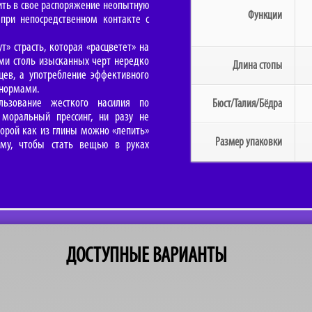
ить в свое распоряжение неопытную
Функции
при непосредственном контакте с
т» страсть, которая «расцветет» на
ми столь изысканных черт нередко
Длина стопы
цев, а употребление эффективного
 нормами.
льзование жесткого насилия по
Бюст/Талия/Бёдра
моральный прессинг, ни разу не
торой как из глины можно «лепить»
Размер упаковки
ому, чтобы стать вещью в руках
ДОСТУПНЫЕ ВАРИАНТЫ