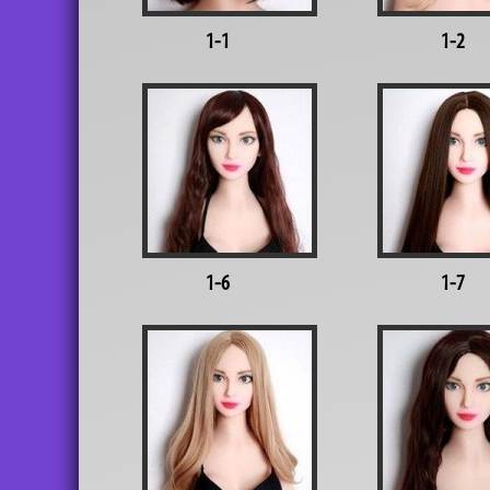
1-1
1-2
1-6
1-7