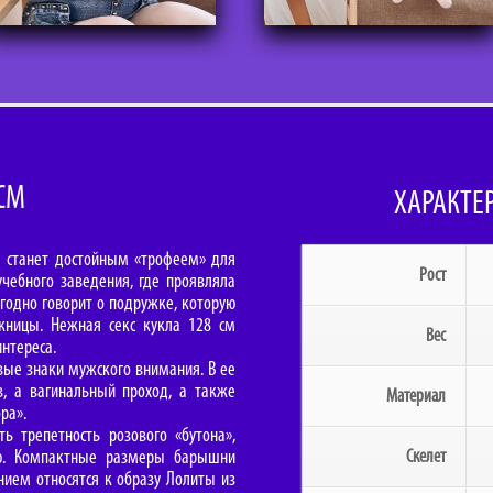
 СМ
ХАРАКТЕ
я станет достойным «трофеем» для
Рост
чебного заведения, где проявляла
одно говорит о подружке, которую
жницы. Нежная секс кукла 128 см
Вес
нтереса.
ые знаки мужского внимания. В ее
в, а вагинальный проход, а также
Материал
ра».
 трепетность розового «бутона»,
ью. Компактные размеры барышни
Скелет
нием относятся к образу Лолиты из