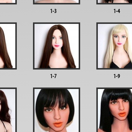
1-3
1-4
1-7
1-9