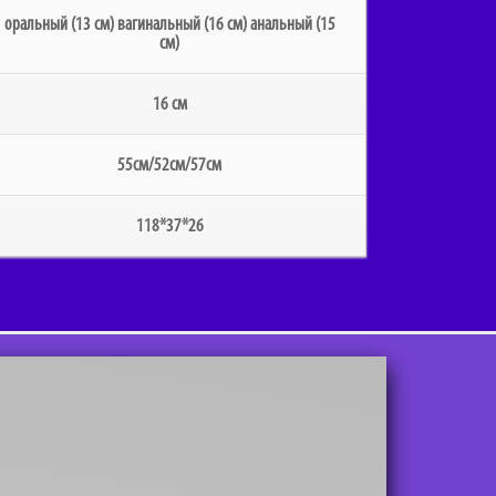
оральный (13 см) вагинальный (16 см) анальный (15
см)
16 см
55см/52см/57см
118*37*26