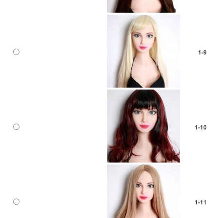
1-9
1-10
1-11