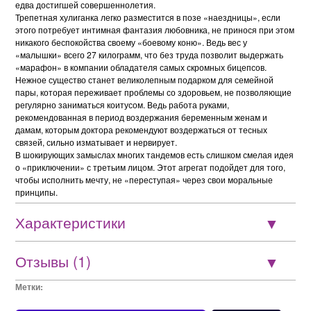
едва достигшей совершеннолетия.
Трепетная хулиганка легко разместится в позе «наездницы», если
этого потребует интимная фантазия любовника, не принося при этом
никакого беспокойства своему «боевому коню». Ведь вес у
«малышки» всего 27 килограмм, что без труда позволит выдержать
«марафон» в компании обладателя самых скромных бицепсов.
Нежное существо станет великолепным подарком для семейной
пары, которая переживает проблемы со здоровьем, не позволяющие
регулярно заниматься коитусом. Ведь работа руками,
рекомендованная в период воздержания беременным женам и
дамам, которым доктора рекомендуют воздержаться от тесных
связей, сильно изматывает и нервирует.
В шокирующих замыслах многих тандемов есть слишком смелая идея
о «приключении» с третьим лицом. Этот агрегат подойдет для того,
чтобы исполнить мечту, не «переступая» через свои моральные
принципы.
Характеристики
Отзывы (1)
Метки: