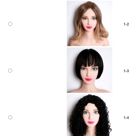
1-2
1-3
1-4