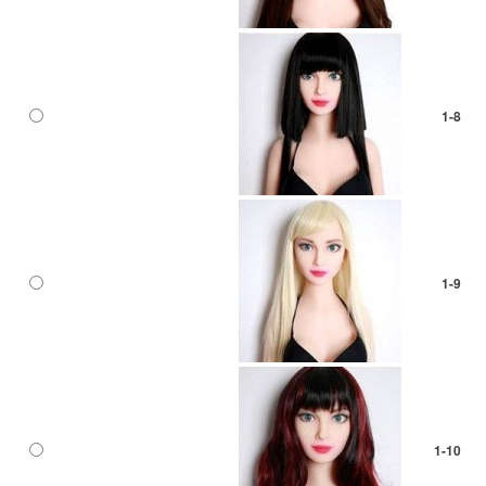
1-8
1-9
1-10