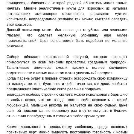
принцесса, о близости с которой рядовой обыватель может только
мечтать. Многие реалистичные куклы для взрослых из каталога
потрясающих экземпляров silicon-doll.ru, заставляют мужчин
испытывать непреодолимое желание как можно быстрее овладеть
этой красотой.
Данный экземпляр может быть оснащен голубыми или зелеными
глазами, что сделает желанную блондинку еще более
привлекательной. Цвет волос может быть подобран по желанию
заказчика.
Сэйери обладает великолепной фигурой, которая позволит
прикоснуться ко всем женским прелестям, созданным природой.
Талантливые инженеры смогли вдохнуть полное ощущение
родственности с живым аналогом в этот уникальный предмет.
Когда парень будет в порыве страсти освобождать свою избранницу
от одежды, ее тело будет вести себя точно так, как дрожала бы от
предвкушения классического секса реальная подружка.
Благодаря особому строению скелета можно использовать барышню
в любых позах, что не всегда можно себе позволить с живой
любовницей. Малышка никогда не жалуется на свою судьбу, даже
если ей приходиться по нескольку раз в сутки вступать в близкие
отношения с возбужденным самцом в любое время суток.
Кроме лояльности к ненасытному любовнику, среди основных
позитивных черт можно выделить постоянную готовность к новым