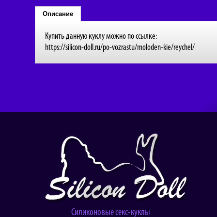
Описание
Купить данную куклу можно по ссылке:
https://silicon-doll.ru/po-vozrastu/moloden-kie/reychel/
Силиконовые секс-куклы