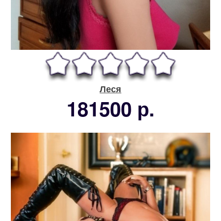
Леся
181500 р.